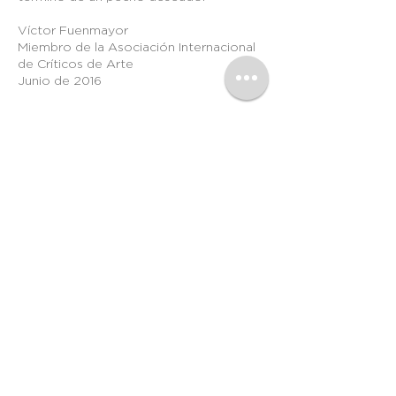
Víctor Fuenmayor
Miembro de la Asociación Internacional
de Críticos de Arte
Junio de 2016
MAPA HISTÉRICO
La obra pictórica de Juan Henríquez
parte de esa duplicidad psicosensible
que nos permite mirar sin reglas y
percibir con atención al mismo tiempo.
Esta alternancia entre lo espontáneo y
lo deliberado es coherente con su
forma de trabajar: dejar que las cosas
sucedan, que surjan imágenes y luego
atar cabos o establecer conexiones, ya
sea en el espacio visual o en el ámbito
de las ideas. Se trata, en definitiva, de
aceptar el acto de ver en su doble
condición de ser un acontecimiento
lúdico y, a la vez, un vehículo cognitivo.