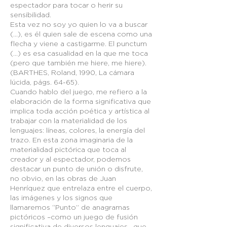
espectador para tocar o herir su
sensibilidad.
Esta vez no soy yo quien lo va a buscar
(…), es él quien sale de escena como una
flecha y viene a castigarme. El punctum
(…) es esa casualidad en la que me toca
(pero que también me hiere, me hiere).
(BARTHES, Roland, 1990, La cámara
lúcida, págs. 64-65).
Cuando hablo del juego, me refiero a la
elaboración de la forma significativa que
implica toda acción poética y artística al
trabajar con la materialidad de los
lenguajes: líneas, colores, la energía del
trazo. En esta zona imaginaria de la
materialidad pictórica que toca al
creador y al espectador, podemos
destacar un punto de unión o disfrute,
no obvio, en las obras de Juan
Henríquez que entrelaza entre el cuerpo,
las imágenes y los signos que
llamaremos “Punto” de anagramas
pictóricos –como un juego de fusión
significativa de diversos lenguajes– que